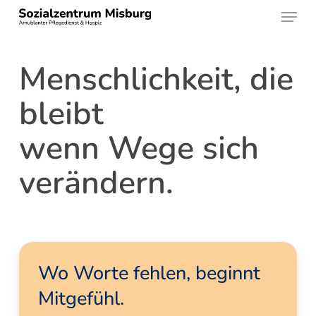
Menu
Skip
to
Close
main
Menu
Menschlichkeit, die
content
bleibt
wenn Wege sich
verändern.
Wo Worte fehlen, beginnt
Mitgefühl.