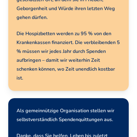
Geborgenheit und Würde ihren letzten Weg
gehen dürfen.
Die Hospizbetten werden zu 95 % von den
Krankenkassen finanziert. Die verbleibenden 5
% müssen wir jedes Jahr durch Spenden
aufbringen – damit wir weiterhin Zeit
schenken können, wo Zeit unendlich kostbar
ist.
Als gemeinnützige Organisation stellen wir
selbstverständlich Spendenquittungen aus.
Danke, dass Sie helfen, Leben bis zuletzt